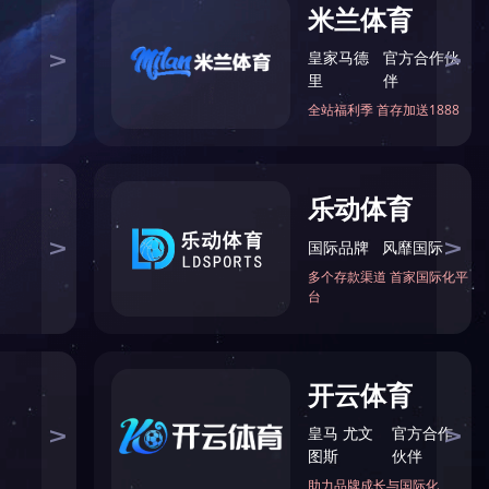
官方微信公众号