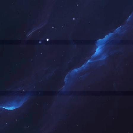
宝威在线登录
联系电话：0371-56597289
联系电话：0371-56597200
公司邮箱：SL@suoling.com
公司地址：郑州市经开区祥瑞街100号