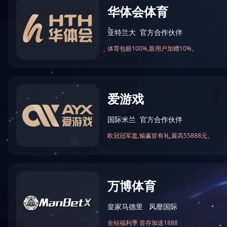
相关信息
咨询电话：
0371-56597289
查看联系